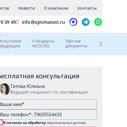
нтов
Новости
О компании
Контакты
09 39 49
info@optimatest.ru
Испытания
Стандарты
Прочие
продукции
ИСО/ISO
документы
Бесплатная консультация
Титова Юлиана
Ведущий специалист по сертификации
Я согласен на обработку
персональных данных