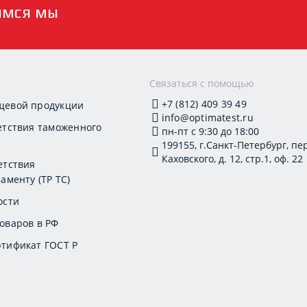
имся мы
и
Связаться с помощью
+7 (812) 409 39 49
щевой продукции
info@optimatest.ru
етствия таможенного
пн-пт с 9:30 до 18:00
199155, г.Санкт-Петербург, пер
Каховского, д. 12, стр.1, оф. 22
етствия
аменту (ТР ТС)
ости
оваров в РФ
тификат ГОСТ Р