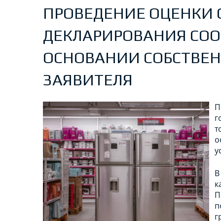
ПРОВЕДЕНИЕ ОЦЕНКИ 
ДЕКЛАРИРОВАНИЯ СОО
ОСНОВАНИИ СОБСТВЕН
ЗАЯВИТЕЛЯ
П
г
т
о
у
В
к
П
п
г