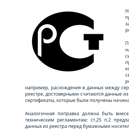
Н
п
з
р
П
н
с
п
к
с
р
например, расхождения в данных между се
реестре, достоверными считаются данные из
сертификаты, которые были получены начиная 
Аналогичная поправка должна быть внесе
техническим регламентам: ст.25 п.2 пред
данных из реестра перед бумажными носите