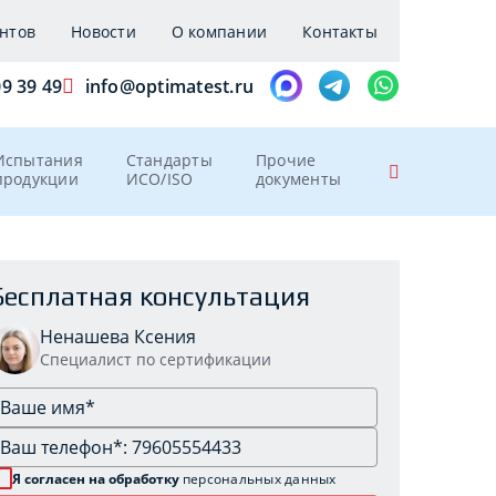
нтов
Новости
О компании
Контакты
09 39 49
info@optimatest.ru
Испытания
Стандарты
Прочие
продукции
ИСО/ISO
документы
Бесплатная консультация
Ненашева Ксения
Специалист по сертификации
Я согласен на обработку
персональных данных