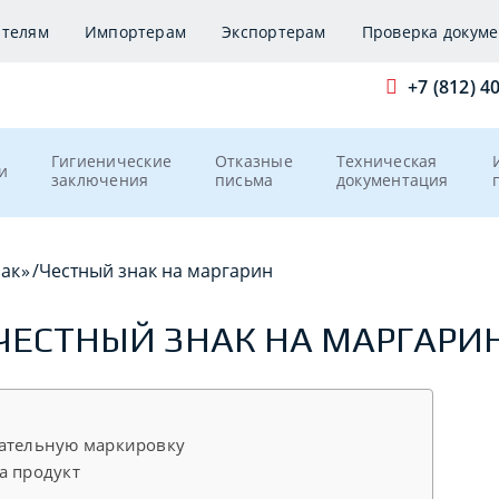
ителям
Импортерам
Экспортерам
Проверка докуме
+7 (812) 4
Гигиенические
Отказные
Техническая
и
заключения
письма
документация
нак»
/
Честный знак на маргарин
ЧЕСТНЫЙ ЗНАК НА МАРГАРИ
зательную маркировку
а продукт