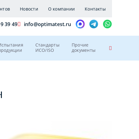
нтов
Новости
О компании
Контакты
09 39 49
info@optimatest.ru
Испытания
Стандарты
Прочие
продукции
ИСО/ISO
документы
Н