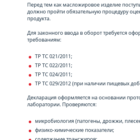
Перед тем как масложировое изделие поступ
должно пройти обязательную процедуру оценк
продукта.
Для законного ввода в оборот требуется оф
требованиям:
ТР ТС 021/2011;
ТР ТС 022/2011;
ТР ТС 024/2011;
ТР ТС 029/2012 (при наличии пищевых доба
Декларация оформляется на основании прот
лаборатории. Проверяются:
микробиология (патогены, дрожжи, плесен
физико-химические показатели;
содержание трансжиров;