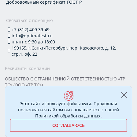
Добровольный сертификат ГОСТ Р
Связаться с помощью
+7 (812) 409 39 49
info@optimatest.ru
пн-пт с 9:30 до 18:00
199155, г.Санкт-Петербург, пер. Каховского, д. 12,
стр.1, оф. 22
Реквизиты компании
ОБЩЕСТВО С ОГРАНИЧЕННОЙ ОТВЕТСТВЕННОСТЬЮ «ТР
ТС» (ООО «ТР ТС»)
Юридический адрес: 199155, г. Санкт-Петербург, пер.
Каховского, д. 12, стр. 1, помещение 22-Н
ИНН 7813295032 КПП 780101001 ОГРН 1177847388894
Этот сайт использует файлы куки. Продолжая
ОКПО 20395319 Генеральный директор: Соколова Алёна
пользоваться сайтом вы соглашаетесь с нашей
Олеговна
Политикой обработки данных
.
СОГЛАШАЮСЬ
© 2007—2026 Сертификационный центр «ОптимаТест».
Полный спектр услуг в области сертификации
МЫ ОНЛАЙН!