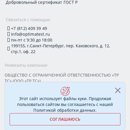
Добровольный сертификат ГОСТ Р
Связаться с помощью
+7 (812) 409 39 49
info@optimatest.ru
пн-пт с 9:30 до 18:00
199155, г.Санкт-Петербург, пер. Каховского, д. 12,
стр.1, оф. 22
Реквизиты компании
ОБЩЕСТВО С ОГРАНИЧЕННОЙ ОТВЕТСТВЕННОСТЬЮ «ТР
ТС» (ООО «ТР ТС»)
Юридический адрес: 199155, г. Санкт-Петербург, пер.
Каховского, д. 12, стр. 1, помещение 22-Н
ИНН 7813295032 КПП 780101001 ОГРН 1177847388894
Этот сайт использует файлы куки. Продолжая
ОКПО 20395319 Генеральный директор: Соколова Алёна
пользоваться сайтом вы соглашаетесь с нашей
Олеговна
Политикой обработки данных
.
СОГЛАШАЮСЬ
© 2007—2026 Сертификационный центр «ОптимаТест».
Полный спектр услуг в области сертификации