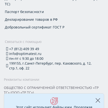
ТС)
Паспорт безопасности
Декларирование товаров в РФ
Добровольный сертификат ГОСТ Р
Связаться с помощью
+7 (812) 409 39 49
info@optimatest.ru
пн-пт с 9:30 до 18:00
199155, г.Санкт-Петербург, пер. Каховского, д. 12,
стр.1, оф. 22
Реквизиты компании
ОБЩЕСТВО С ОГРАНИЧЕННОЙ ОТВЕТСТВЕННОСТЬЮ «ТР
ТС» (ООО «ТР ТС»)
Юридический адрес: 199155, г. Санкт-Петербург, пер.
Каховского, д. 12, стр. 1, помещение 22-Н
ИНН 7813295032 КПП 780101001 ОГРН 1177847388894
Этот сайт использует файлы куки. Продолжая