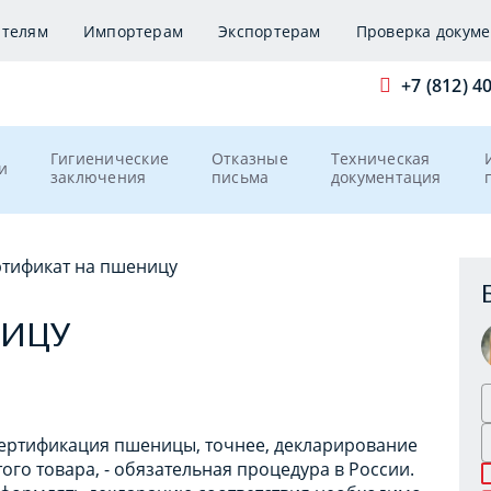
ителям
Импортерам
Экспортерам
Проверка докуме
+7 (812) 4
Гигиенические
Отказные
Техническая
и
заключения
письма
документация
ртификат на пшеницу
НИЦУ
ертификация пшеницы, точнее, декларирование
того товара, - обязательная процедура в России.