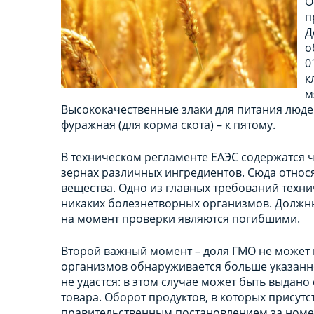
О
п
Д
о
0
к
м
Высококачественные злаки для питания людей
фуражная (для корма скота) – к пятому.
В техническом регламенте ЕАЭС содержатся 
зернах различных ингредиентов. Сюда относ
вещества. Одно из главных требований техни
никаких болезнетворных организмов. Должны 
на момент проверки являются погибшими.
Второй важный момент – доля ГМО не может
организмов обнаруживается больше указанно
не удастся: в этом случае может быть выдан
товара. Оборот продуктов, в которых присут
правительственным постановлением за номер