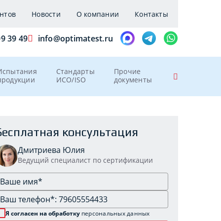
нтов
Новости
О компании
Контакты
09 39 49
info@optimatest.ru
Испытания
Стандарты
Прочие
продукции
ИСО/ISO
документы
Бесплатная консультация
Дмитриева Юлия
Ведущий специалист по сертификации
Я согласен на обработку
персональных данных