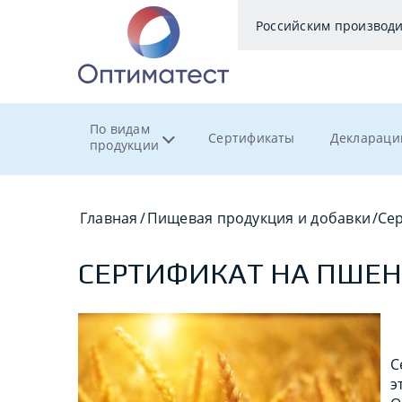
Российским производ
По видам
Сертификаты
Деклараци
продукции
Главная
/
Пищевая продукция и добавки
/
Се
СЕРТИФИКАТ НА ПШЕ
С
э