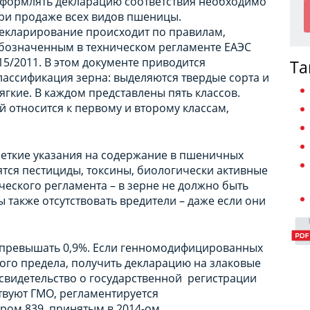
формлять декларацию соответствия необходимо
ри продаже всех видов пшеницы.
екларирование происходит по правилам,
бозначенным в техническом регламенте ЕАЭС
15/2011. В этом документе приводится
Та
лассификация зерна: выделяются твердые сорта и
ягкие. В каждом представлены пять классов.
 относится к первому и второму классам,
четкие указания на содержание в пшеничных
ятся пестициды, токсины, биологически активные
ческого регламента – в зерне не должно быть
также отсутствовать вредители – даже если они
 превышать 0,9%. Если генномодифицированных
го предела, получить декларацию на злаковые
о свидетельство о государственной регистрации
ствуют ГМО, регламентируется
ом 839, принятым в 2014-ом.