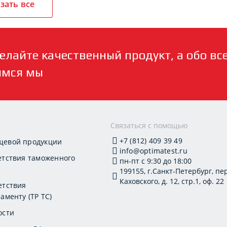
зать все
елайте качественный продукт, а обо вс
имся мы
и
Связаться с помощью
+7 (812) 409 39 49
щевой продукции
info@optimatest.ru
етствия таможенного
пн-пт с 9:30 до 18:00
199155, г.Санкт-Петербург, пер
Каховского, д. 12, стр.1, оф. 22
етствия
аменту (ТР ТС)
ости