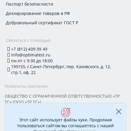
Паспорт безопасности
Декларирование товаров в РФ
Добровольный сертификат ГОСТ Р
Связаться с помощью
+7 (812) 409 39 49
info@optimatest.ru
пн-пт с 9:30 до 18:00
199155, г.Санкт-Петербург, пер. Каховского, д. 12,
стр.1, оф. 22
Реквизиты компании
ОБЩЕСТВО С ОГРАНИЧЕННОЙ ОТВЕТСТВЕННОСТЬЮ «ТР
ТС» (ООО «ТР ТС»)
Юридический адрес: 199155, г. Санкт-Петербург, пер.
Каховского, д. 12, стр. 1, помещение 22-Н
ИНН 7813295032 КПП 780101001 ОГРН 1177847388894
Этот сайт использует файлы куки. Продолжая
ОКПО 20395319 Генеральный директор: Соколова Алёна
пользоваться сайтом вы соглашаетесь с нашей