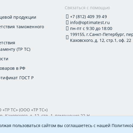
и
Связаться с помощью
+7 (812) 409 39 49
щевой продукции
info@optimatest.ru
етствия таможенного
пн-пт с 9:30 до 18:00
199155, г.Санкт-Петербург, пер
Каховского, д. 12, стр.1, оф. 22
етствия
аменту (ТР ТС)
ости
оваров в РФ
тификат ГОСТ Р
ТР ТС» (ООО «ТР ТС»)
. Каховского, д. 12, стр. 1, помещение 22-Н
894 ОКПО 20395319 Генеральный директор: Соколова Алёна О
должая пользоваться сайтом вы соглашаетесь с нашей
Политико