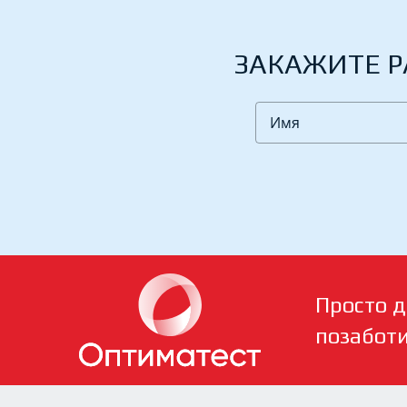
ЗАКАЖИТЕ Р
Просто д
позабот