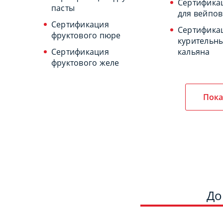
Сертифика
пасты
для вейпов
Сертификация
Сертифика
фруктового пюре
курительны
Сертификация
кальяна
фруктового желе
Пока
До