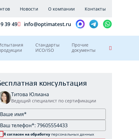
нтов
Новости
О компании
Контакты
09 39 49
info@optimatest.ru
Испытания
Стандарты
Прочие
продукции
ИСО/ISO
документы
Бесплатная консультация
Титова Юлиана
Ведущий специалист по сертификации
Я согласен на обработку
персональных данных