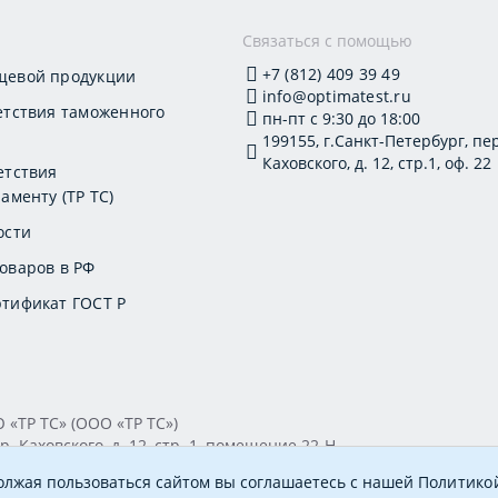
и
Связаться с помощью
+7 (812) 409 39 49
щевой продукции
info@optimatest.ru
етствия таможенного
пн-пт с 9:30 до 18:00
199155, г.Санкт-Петербург, пер
Каховского, д. 12, стр.1, оф. 22
етствия
аменту (ТР ТС)
ости
оваров в РФ
тификат ГОСТ Р
ТР ТС» (ООО «ТР ТС»)
. Каховского, д. 12, стр. 1, помещение 22-Н
894 ОКПО 20395319 Генеральный директор: Соколова Алёна О
должая пользоваться сайтом вы соглашаетесь с нашей
Политико