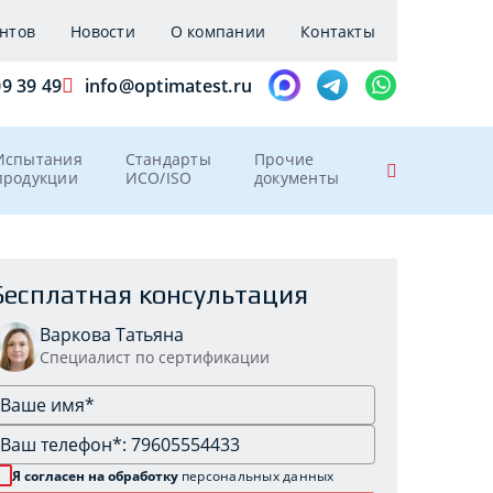
нтов
Новости
О компании
Контакты
09 39 49
info@optimatest.ru
Испытания
Стандарты
Прочие
продукции
ИСО/ISO
документы
Бесплатная консультация
Варкова Татьяна
Специалист по сертификации
Я согласен на обработку
персональных данных