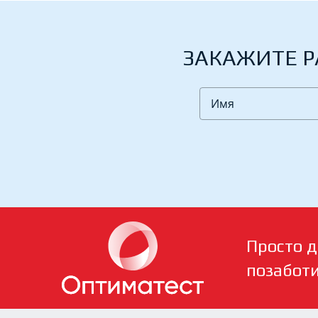
ЗАКАЖИТЕ Р
Просто д
позабот