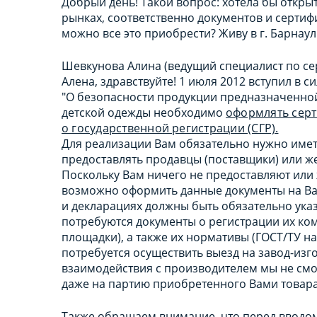
Добрый день! Такой вопрос: хотела бы откры
рынках, соответственно документов и сертифик
можно все это приобрести? Живу в г. Барнаул
Шевкунова Алина (ведущий специалист по с
Алена, здравствуйте! 1 июля 2012 вступил в
"О безопасности продукции предназначенной д
детской одежды необходимо
оформлять сер
о государственной регистрации (СГР).
Для реализации Вам обязательно нужно име
предоставлять продавцы (поставщики) или ж
Поскольку Вам ничего не предоставляют или ж
возможно оформить данные документы на Ваш
и декларациях должны быть обязательно ука
потребуются документы о регистрации их ко
площадки), а также их нормативы (ГОСТ/ТУ на
потребуется осуществить выезд на завод-изго
взаимодействия с производителем мы не смо
даже на партию приобретенного Вами товара
Также обращаем внимание, что перед вводо