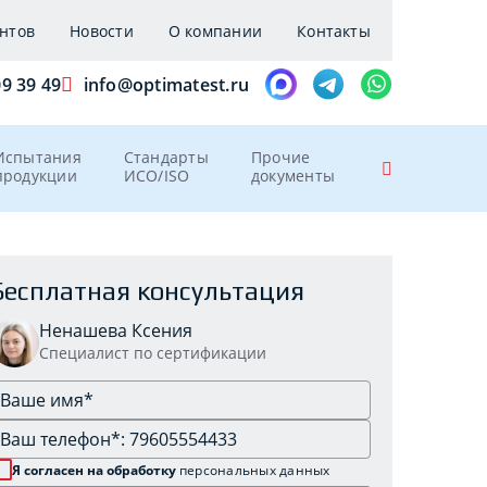
нтов
Новости
О компании
Контакты
09 39 49
info@optimatest.ru
Испытания
Стандарты
Прочие
продукции
ИСО/ISO
документы
Бесплатная консультация
Ненашева Ксения
Специалист по сертификации
Я согласен на обработку
персональных данных