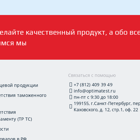
елайте качественный продукт, а обо вс
имся мы
и
Связаться с помощью
+7 (812) 409 39 49
щевой продукции
info@optimatest.ru
етствия таможенного
пн-пт с 9:30 до 18:00
199155, г.Санкт-Петербург, пер
Каховского, д. 12, стр.1, оф. 22
етствия
аменту (ТР ТС)
ости
оваров в РФ