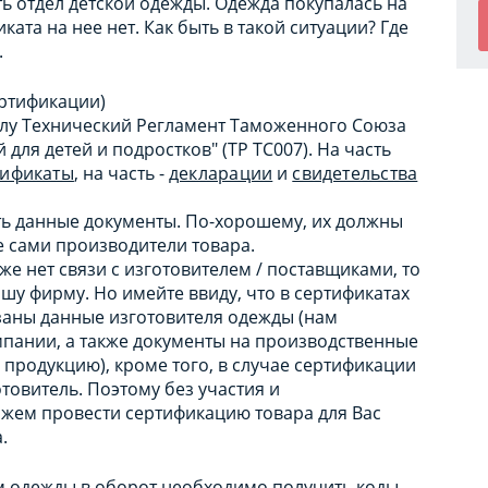
ть отдел детской одежды. Одежда покупалась на
ата на нее нет. Как быть в такой ситуации? Где
.
ертификации)
 силу Технический Регламент Таможенного Союза
ля детей и подростков" (ТР ТС007). На часть
тификаты
, на часть -
декларации
и
свидетельства
ть данные документы. По-хорошему, их должны
е сами производители товара.
е нет связи с изготовителем / поставщиками, то
у фирму. Но имейте ввиду, что в сертификатах
заны данные изготовителя одежды (нам
мпании, а также документы на производственные
 продукцию), кроме того, в случае сертификации
товитель. Поэтому без участия и
жем провести сертификацию товара для Вас
.
м одежды в оборот необходимо получить коды