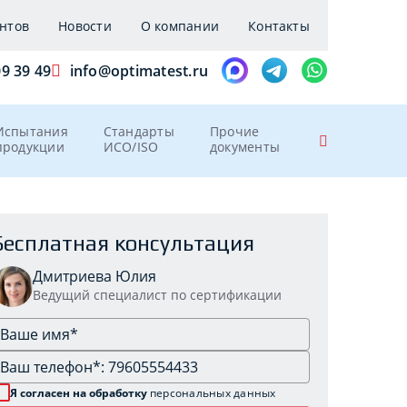
нтов
Новости
О компании
Контакты
09 39 49
info@optimatest.ru
Испытания
Стандарты
Прочие
продукции
ИСО/ISO
документы
Бесплатная консультация
Дмитриева Юлия
Ведущий специалист по сертификации
Я согласен на обработку
персональных данных