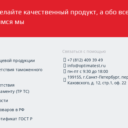
елайте качественный продукт, а обо вс
имся мы
и
Связаться с помощью
+7 (812) 409 39 49
щевой продукции
info@optimatest.ru
етствия таможенного
пн-пт с 9:30 до 18:00
199155, г.Санкт-Петербург, пер
Каховского, д. 12, стр.1, оф. 22
етствия
аменту (ТР ТС)
ости
оваров в РФ
тификат ГОСТ Р