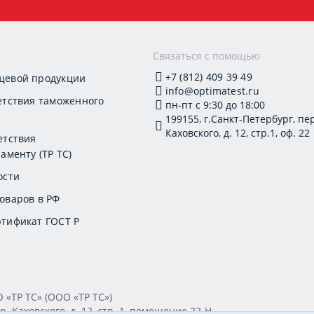
и
Связаться с помощью
+7 (812) 409 39 49
щевой продукции
info@optimatest.ru
етствия таможенного
пн-пт с 9:30 до 18:00
199155, г.Санкт-Петербург, пер
Каховского, д. 12, стр.1, оф. 22
етствия
аменту (ТР ТС)
ости
оваров в РФ
тификат ГОСТ Р
ТР ТС» (ООО «ТР ТС»)
. Каховского, д. 12, стр. 1, помещение 22-Н