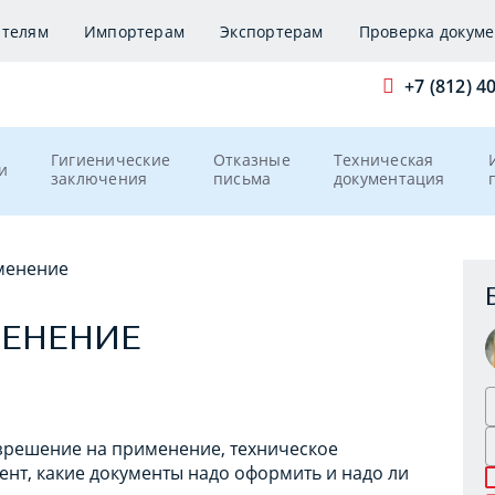
ителям
Импортерам
Экспортерам
Проверка докуме
+7 (812) 4
Гигиенические
Отказные
Техническая
и
заключения
письма
документация
менение
МЕНЕНИЕ
азрешение на применение, техническое
ент, какие документы надо оформить и надо ли