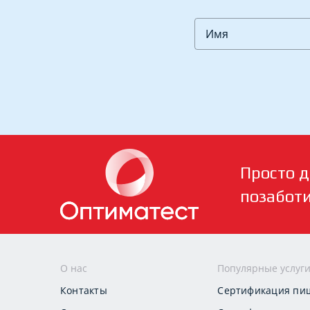
Просто д
позабот
О нас
Популярные услуг
Контакты
Сертификация пи