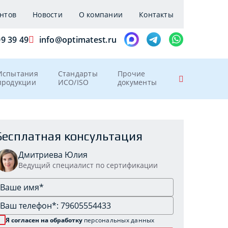
нтов
Новости
О компании
Контакты
09 39 49
info@optimatest.ru
Испытания
Стандарты
Прочие
продукции
ИСО/ISO
документы
Бесплатная консультация
Дмитриева Юлия
Ведущий специалист по сертификации
Я согласен на обработку
персональных данных