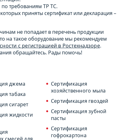
 по требованиям ТР ТС.
которых приняты сертификат или декларация –
ичинам не попадает в перечень продукции
 то на такое оборудование мы рекомендуем
ности с регистрацией в Ростехнадзоре
.
ания обращайтесь. Рады помочь!
ция джема
Сертификация
хозяйственного мыла
ция табака
Сертификация гвоздей
ия сигарет
Сертификация зубной
ция жидкости
пасты
Сертификация
ция
гофрокартона
х смесей для