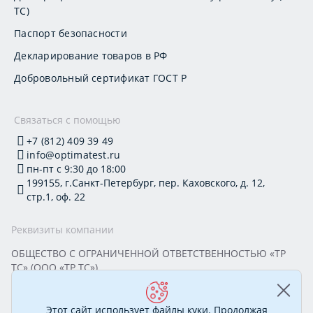
ТС)
Паспорт безопасности
Декларирование товаров в РФ
Добровольный сертификат ГОСТ Р
Связаться с помощью
+7 (812) 409 39 49
info@optimatest.ru
пн-пт с 9:30 до 18:00
199155, г.Санкт-Петербург, пер. Каховского, д. 12,
стр.1, оф. 22
Реквизиты компании
ОБЩЕСТВО С ОГРАНИЧЕННОЙ ОТВЕТСТВЕННОСТЬЮ «ТР
ТС» (ООО «ТР ТС»)
Юридический адрес: 199155, г. Санкт-Петербург, пер.
Каховского, д. 12, стр. 1, помещение 22-Н
ИНН 7813295032 КПП 780101001 ОГРН 1177847388894
Этот сайт использует файлы куки. Продолжая